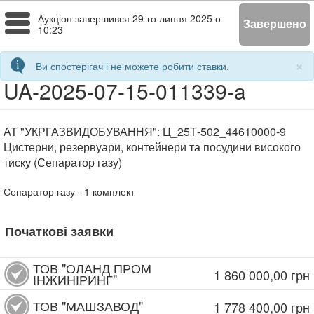
Toggle
Аукціон завершився
29-го липня 2025 о
Завершено
10:23
navigation
×
Ви спостерігач і не можете робити ставки.
UA-2025-07-15-011339-a
АТ "УКРГАЗВИДОБУВАННЯ": Ц_25Т-502_44610000-9
Цистерни, резервуари, контейнери та посудини високого
тиску (Сепаратор газу)
Сепаратор газу
- 1
комплект
Початкові заявки
ТОВ "ОЛАНД ПРОМ
1 860 000,00
грн
ІНЖИНІРИНГ"
ТОВ "МАШЗАВОД"
1 778 400,00
грн