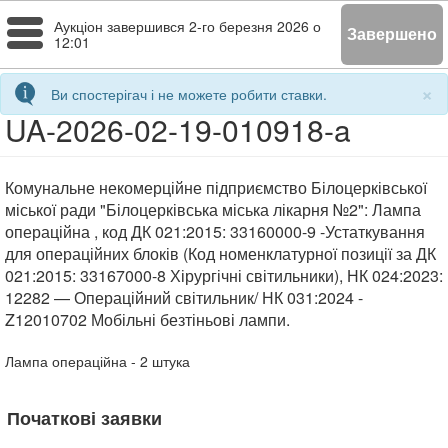
Toggle
Аукціон завершився
2-го березня 2026 о
Завершено
12:01
navigation
×
Ви спостерігач і не можете робити ставки.
UA-2026-02-19-010918-a
Комунальне некомерційне підприємство Білоцерківської
міської ради "Білоцерківська міська лікарня №2": Лампа
операційна , код ДК 021:2015: 33160000-9 -Устаткування
для операційних блоків (Код номенклатурної позиції за ДК
021:2015: 33167000-8 Хірургічні світильники), НК 024:2023:
12282 — Операційний світильник/ НК 031:2024 -
Z12010702 Мобільні безтіньові лампи.
Лампа операційна
- 2
штука
Початкові заявки