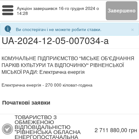
Toggle
Аукціон завершився
16-го грудня 2024 о
Завершено
14:28
navigation
×
Ви спостерігач і не можете робити ставки.
UA-2024-12-05-007034-a
КОМУНАЛЬНЕ ПІДПРИЄМСТВО "МІСЬКЕ ОБ'ЄДНАННЯ
ПАРКІВ КУЛЬТУРИ ТА ВІДПОЧИНКУ" РІВНЕНСЬКОЇ
МІСЬКОЇ РАДИ: Електрична енергія
Електрична енергія
- 270 000
кіловат-година
Початкові заявки
ТОВАРИСТВО З
ОБМЕЖЕНОЮ
ВІДПОВІДАЛЬНІСТЮ
2 711 880,00
грн
"РІВНЕНСЬКА ОБЛАСНА
ЕНЕРГОПОСТАЧАЛЬНА