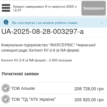
Toggle
Аукціон завершився
8-го вересня 2025 о
Завершено
12:57
navigation
×
Ви спостерігач і не можете робити ставки.
UA-2025-08-28-003297-a
Комунальне підприємство "ЖИЛСЕРВІС" Черкаської
селищної ради: Катіоніт КУ-2-8 (в NA-формі)
Катіоніт КУ-2-8 (в NA-формі)
- 2 600
кілограм
Початкові заявки
ТОВ Альхім
208 728,00
грн
ТОВ "ТД "АТК Україна"
205 920,00
грн