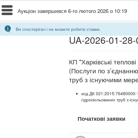
Toggle
Аукціон завершився
6-го лютого 2026 о 10:19
navigation
Ви спостерігач і не можете робити ставки.
UA-2026-01-28-
КП "Харківські теплов
(Послуги по з’єднанню
труб з існуючими мер
код ДК 021:2015:76480000-1
гідроізольованих труб з і
Початкові заявки