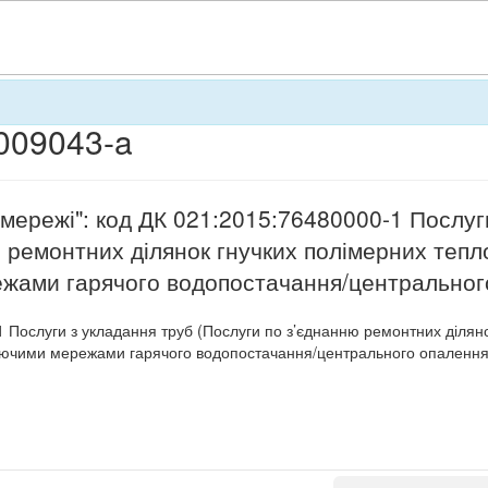
009043-a
і мережі": код ДК 021:2015:76480000-1 Послуг
 ремонтних ділянок гнучких полімерних тепло
ежами гарячого водопостачання/центральног
 Послуги з укладання труб (Послуги по з’єднанню ремонтних діляно
снуючими мережами гарячого водопостачання/центрального опалення