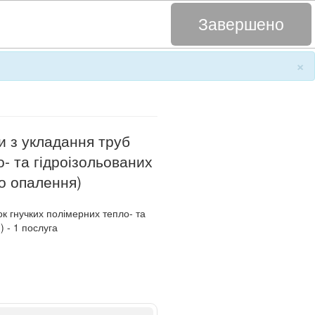
Завершено
×
и з укладання труб
- та гідроізольованих
о опалення)
к гнучких полімерних тепло- та
)
- 1
послуга